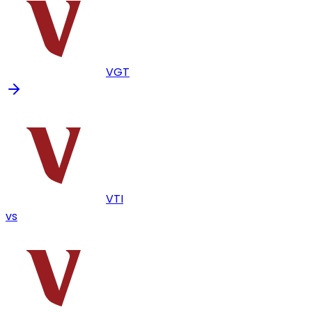
VGT
VTI
vs