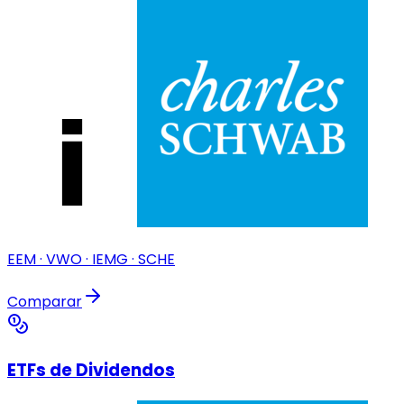
EEM · VWO · IEMG · SCHE
Comparar
ETFs de Dividendos