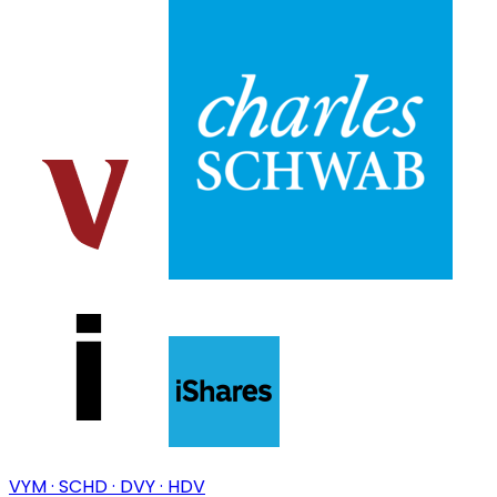
VYM · SCHD · DVY · HDV