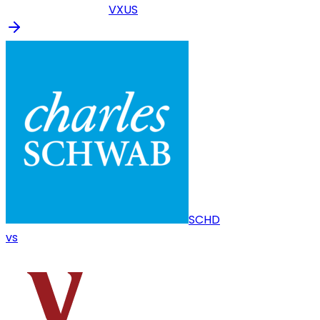
VXUS
SCHD
vs