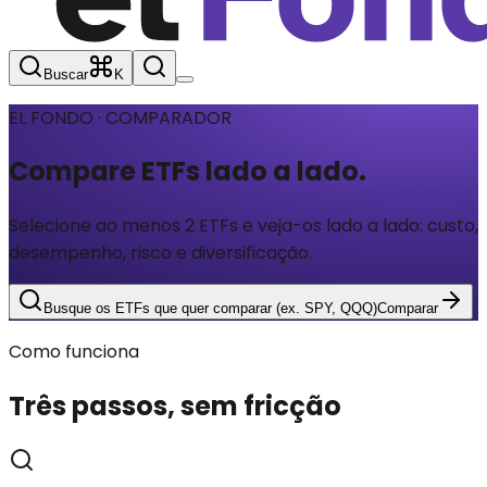
Buscar
K
EL FONDO · COMPARADOR
Compare ETFs
lado a lado.
Selecione ao menos 2 ETFs e veja-os lado a lado: custo,
desempenho, risco e diversificação.
Busque os ETFs que quer comparar (ex. SPY, QQQ)
Comparar
Como funciona
Três passos, sem fricção