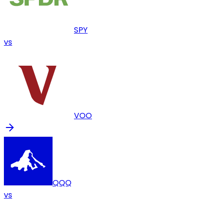
SPY
vs
VOO
QQQ
vs