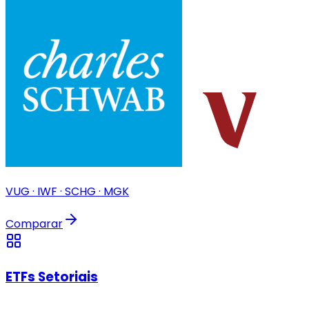
VUG · IWF · SCHG · MGK
Comparar
ETFs Setoriais