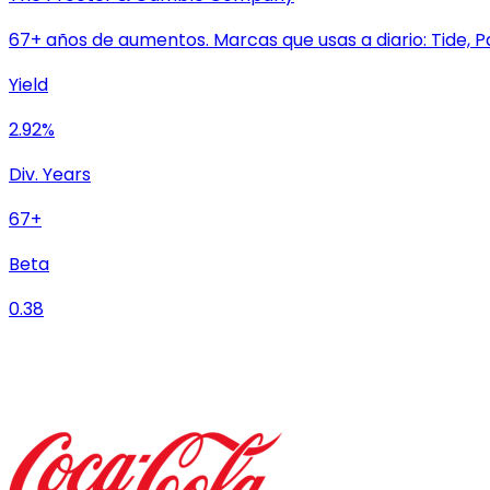
67+ años de aumentos. Marcas que usas a diario: Tide, P
Yield
2.92%
Div. Years
67+
Beta
0.38