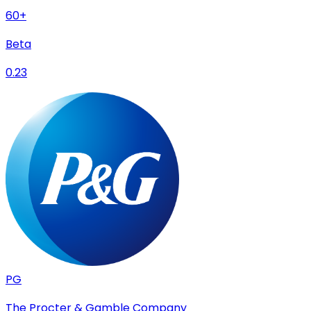
60+
Beta
0.23
PG
The Procter & Gamble Company