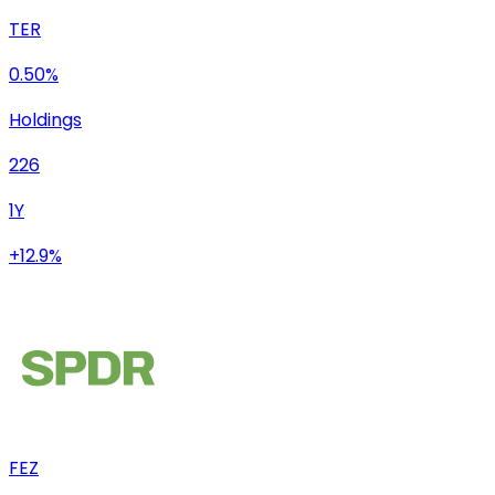
TER
0.50%
Holdings
226
1Y
+12.9%
FEZ