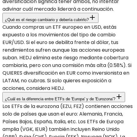
diversificación significa tener ambos, no intentar
adivinar cuál mercado liderará a continuación.
¿Qué es el riesgo cambiario y debería cubrirlo?
Cuando compras un ETF europeo en USD, estás
expuesto a los movimientos del tipo de cambio
EUR/USD. Si el euro se debilita frente al dólar, tus
rendimientos sufren aunque las acciones europeas
suban. HEDJ elimina este riesgo mediante cobertura
cambiaria, pero con una comisión más alta (0.58%). Si
QUIERES diversificación en EUR como inversionista en
LATAM, no cubras. Si solo quieres exposición a
acciones, considera HEDJ.
¿Cuál es la diferencia entre ETFs de 'Europa' y de 'Eurozona'?
Los ETFs de la eurozona (EZU, FEZ) contienen acciones
solo de países que usan el euro: Alemania, Francia,
Países Bajos, España, Italia, etc. Los ETFs de Europa
amplia (VGK, IEUR) también incluyen Reino Unido
(GBP), Suiza (CHF), Suecia (SEK), Noruega (NOK). La