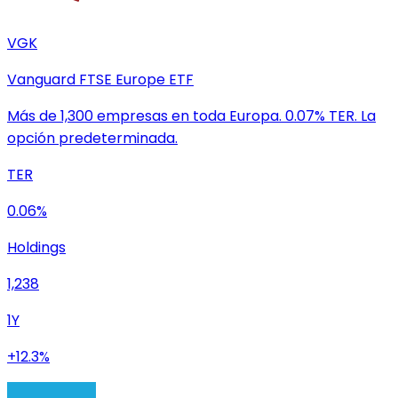
VGK
Vanguard FTSE Europe ETF
Más de 1,300 empresas en toda Europa. 0.07% TER. La
opción predeterminada.
TER
0.06%
Holdings
1,238
1Y
+12.3%