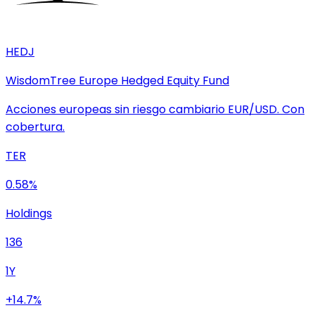
HEDJ
WisdomTree Europe Hedged Equity Fund
Acciones europeas sin riesgo cambiario EUR/USD. Con
cobertura.
TER
0.58%
Holdings
136
1Y
+14.7%