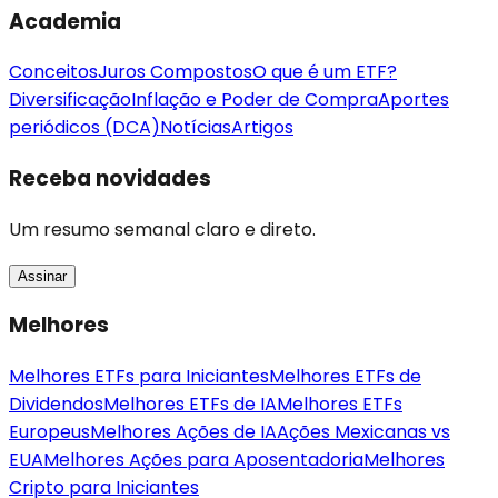
Academia
Conceitos
Juros Compostos
O que é um ETF?
Diversificação
Inflação e Poder de Compra
Aportes
periódicos (DCA)
Notícias
Artigos
Receba novidades
Um resumo semanal claro e direto.
Assinar
Melhores
Melhores ETFs para Iniciantes
Melhores ETFs de
Dividendos
Melhores ETFs de IA
Melhores ETFs
Europeus
Melhores Ações de IA
Ações Mexicanas vs
EUA
Melhores Ações para Aposentadoria
Melhores
Cripto para Iniciantes