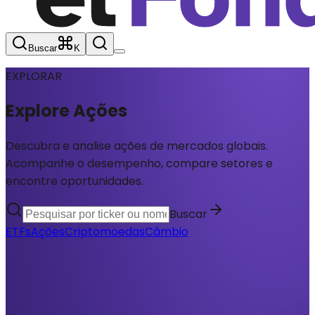
Buscar
K
EXPLORAR
Explore
Ações
Descubra e analise ações de mercados globais.
Acompanhe o desempenho, compare setores e
encontre oportunidades.
Buscar
ETFs
Ações
Criptomoedas
Câmbio