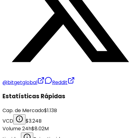
@bitgetglobal
Reddit
Estatísticas Rápidas
Cap. de Mercado
$1.13B
VCD
$3.24B
Volume 24h
$8.02M