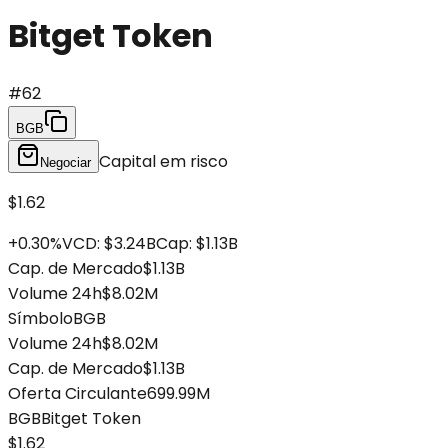
Bitget Token
#
62
BGB
Capital em risco
Negociar
$1.62
+
0.30
%
VCD
:
$3.24B
Cap
:
$1.13B
Cap. de Mercado
$1.13B
Volume 24h
$8.02M
Símbolo
BGB
Volume 24h
$8.02M
Cap. de Mercado
$1.13B
Oferta Circulante
699.99M
BGB
Bitget Token
$1.62