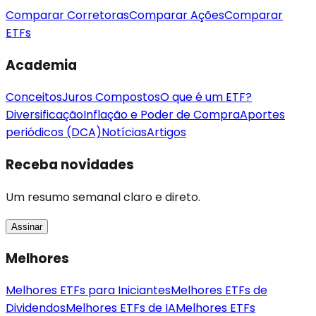
Comparar Corretoras
Comparar Ações
Comparar
ETFs
Academia
Conceitos
Juros Compostos
O que é um ETF?
Diversificação
Inflação e Poder de Compra
Aportes
periódicos (DCA)
Notícias
Artigos
Receba novidades
Um resumo semanal claro e direto.
Assinar
Melhores
Melhores ETFs para Iniciantes
Melhores ETFs de
Dividendos
Melhores ETFs de IA
Melhores ETFs