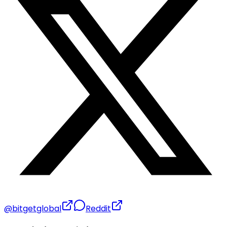
@bitgetglobal
Reddit