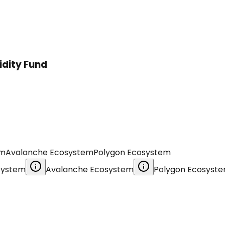
idity Fund
em
Avalanche Ecosystem
Polygon Ecosystem
system
Avalanche Ecosystem
Polygon Ecosyst