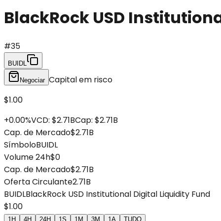
BlackRock USD Institutional
#
35
BUIDL
Capital em risco
Negociar
$1.00
+
0.00
%
VCD
:
$2.71B
Cap
:
$2.71B
Cap. de Mercado
$2.71B
Símbolo
BUIDL
Volume 24h
$0
Cap. de Mercado
$2.71B
Oferta Circulante
2.71B
BUIDL
BlackRock USD Institutional Digital Liquidity Fund
$1.00
1H
4H
24H
1S
1M
3M
1A
TUDO