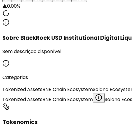
▲
0.00%
Sobre BlackRock USD Institutional Digital Liqu
Sem descrição disponível
Categorias
Tokenized Assets
BNB Chain Ecosystem
Solana Ecosyst
Tokenized Assets
BNB Chain Ecosystem
Solana Eco
Tokenomics