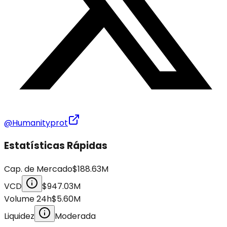
@Humanityprot
Estatísticas Rápidas
Cap. de Mercado
$188.63M
VCD
$947.03M
Volume 24h
$5.60M
Liquidez
Moderada