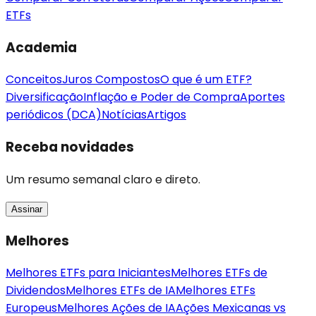
ETFs
Academia
Conceitos
Juros Compostos
O que é um ETF?
Diversificação
Inflação e Poder de Compra
Aportes
periódicos (DCA)
Notícias
Artigos
Receba novidades
Um resumo semanal claro e direto.
Assinar
Melhores
Melhores ETFs para Iniciantes
Melhores ETFs de
Dividendos
Melhores ETFs de IA
Melhores ETFs
Europeus
Melhores Ações de IA
Ações Mexicanas vs