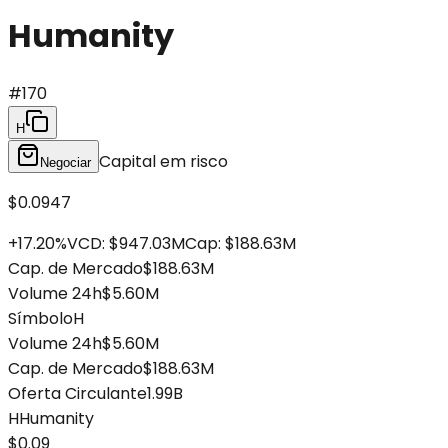
Humanity
#
170
H
Capital em risco
Negociar
$0.0947
+
17.20
%
VCD
:
$947.03M
Cap
:
$188.63M
Cap. de Mercado
$188.63M
Volume 24h
$5.60M
Símbolo
H
Volume 24h
$5.60M
Cap. de Mercado
$188.63M
Oferta Circulante
1.99B
H
Humanity
$0.09