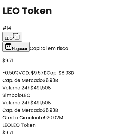
LEO Token
#
14
LEO
Capital em risco
Negociar
$9.71
-0.50
%
VCD
:
$9.57B
Cap
:
$8.93B
Cap. de Mercado
$8.93B
Volume 24h
$491,508
Símbolo
LEO
Volume 24h
$491,508
Cap. de Mercado
$8.93B
Oferta Circulante
920.02M
LEO
LEO Token
$9.71