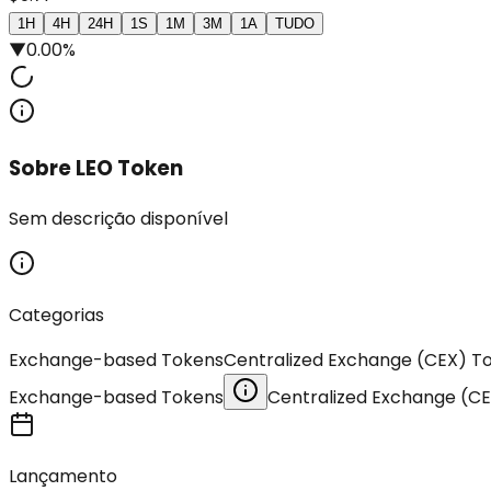
1H
4H
24H
1S
1M
3M
1A
TUDO
▼
0.00%
Sobre LEO Token
Sem descrição disponível
Categorias
Exchange-based Tokens
Centralized Exchange (CEX) T
Exchange-based Tokens
Centralized Exchange (C
Lançamento