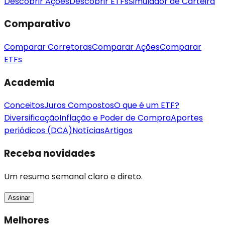
Descobrir Ações
Descobrir ETFs
Simulador de Carteira
Comparativo
Comparar Corretoras
Comparar Ações
Comparar
ETFs
Academia
Conceitos
Juros Compostos
O que é um ETF?
Diversificação
Inflação e Poder de Compra
Aportes
periódicos (DCA)
Notícias
Artigos
Receba novidades
Um resumo semanal claro e direto.
Assinar
Melhores