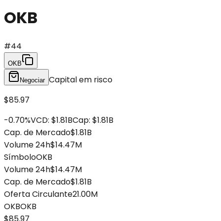
OKB
#
44
OKB
Capital em risco
Negociar
$85.97
-0.70
%
VCD
:
$1.81B
Cap
:
$1.81B
Cap. de Mercado
$1.81B
Volume 24h
$14.47M
Símbolo
OKB
Volume 24h
$14.47M
Cap. de Mercado
$1.81B
Oferta Circulante
21.00M
OKB
OKB
$85.97