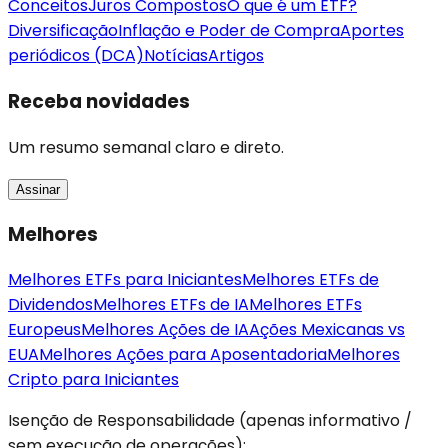
Conceitos
Juros Compostos
O que é um ETF?
Diversificação
Inflação e Poder de Compra
Aportes
periódicos (DCA)
Notícias
Artigos
Receba novidades
Um resumo semanal claro e direto.
Assinar
Melhores
Melhores ETFs para Iniciantes
Melhores ETFs de
Dividendos
Melhores ETFs de IA
Melhores ETFs
Europeus
Melhores Ações de IA
Ações Mexicanas vs
EUA
Melhores Ações para Aposentadoria
Melhores
Cripto para Iniciantes
Isenção de Responsabilidade (apenas informativo /
sem execução de operações):