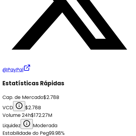
@PayPal
Estatísticas Rápidas
Cap. de Mercado
$2.78B
VCD
$2.78B
Volume 24h
$172.27M
Liquidez
Moderada
Estabilidade do Peg
99.98
%