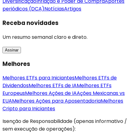
Diversificação
Inflação e Poder de Compra
Aportes
periódicos (DCA)
Notícias
Artigos
Receba novidades
Um resumo semanal claro e direto.
Assinar
Melhores
Melhores ETFs para Iniciantes
Melhores ETFs de
Dividendos
Melhores ETFs de IA
Melhores ETFs
Europeus
Melhores Ações de IA
Ações Mexicanas vs
EUA
Melhores Ações para Aposentadoria
Melhores
Cripto para Iniciantes
Isenção de Responsabilidade (apenas informativo /
sem execução de operações):