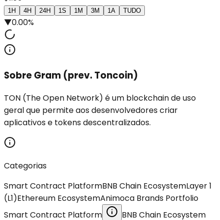
1H
4H
24H
1S
1M
3M
1A
TUDO
▼
0.00%
Sobre Gram (prev. Toncoin)
TON (The Open Network) é um blockchain de uso
geral que permite aos desenvolvedores criar
aplicativos e tokens descentralizados.
Categorias
Smart Contract Platform
BNB Chain Ecosystem
Layer 1
(L1)
Ethereum Ecosystem
Animoca Brands Portfolio
Smart Contract Platform
BNB Chain Ecosystem