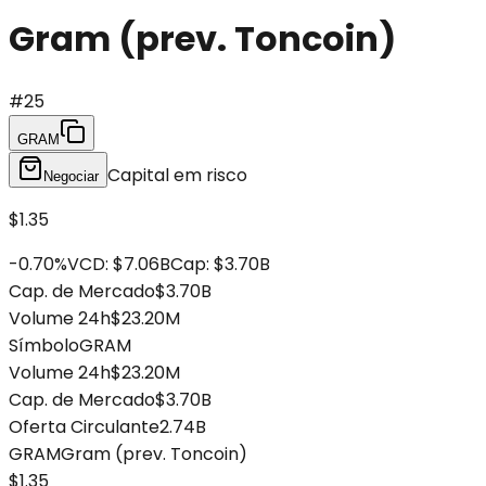
Gram (prev. Toncoin)
#
25
GRAM
Capital em risco
Negociar
$1.35
-0.70
%
VCD
:
$7.06B
Cap
:
$3.70B
Cap. de Mercado
$3.70B
Volume 24h
$23.20M
Símbolo
GRAM
Volume 24h
$23.20M
Cap. de Mercado
$3.70B
Oferta Circulante
2.74B
GRAM
Gram (prev. Toncoin)
$1.35