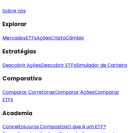
Sobre nós
Explorar
Mercados
ETFs
Ações
Cripto
Câmbio
Estratégias
Descobrir Ações
Descobrir ETFs
Simulador de Carteira
Comparativo
Comparar Corretoras
Comparar Ações
Comparar
ETFs
Academia
Conceitos
Juros Compostos
O que é um ETF?