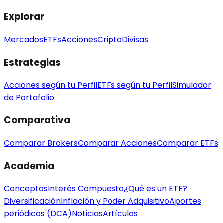
Explorar
Mercados
ETFs
Acciones
Cripto
Divisas
Estrategias
Acciones según tu Perfil
ETFs según tu Perfil
Simulador
de Portafolio
Comparativa
Comparar Brokers
Comparar Acciones
Comparar ETFs
Academia
Conceptos
Interés Compuesto
¿Qué es un ETF?
Diversificación
Inflación y Poder Adquisitivo
Aportes
periódicos (DCA)
Noticias
Artículos