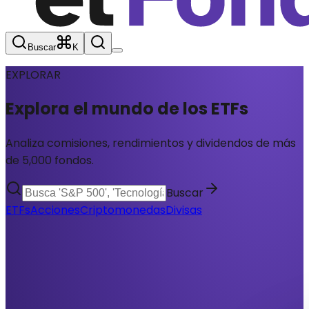
Buscar
K
EXPLORAR
Explora el mundo de los
ETFs
Analiza comisiones, rendimientos y dividendos de más
de 5,000 fondos.
Buscar
ETFs
Acciones
Criptomonedas
Divisas