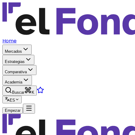
Home
Mercados
Estrategias
Comparativa
Academia
Buscar
K
ES
Empezar