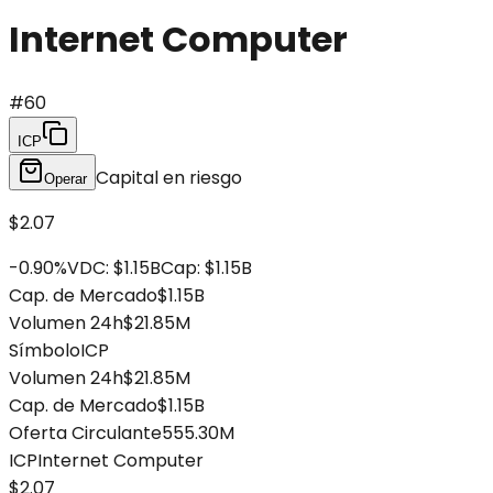
Internet Computer
#
60
ICP
Capital en riesgo
Operar
$2.07
-0.90
%
VDC
:
$1.15B
Cap
:
$1.15B
Cap. de Mercado
$1.15B
Volumen 24h
$21.85M
Símbolo
ICP
Volumen 24h
$21.85M
Cap. de Mercado
$1.15B
Oferta Circulante
555.30M
ICP
Internet Computer
$2.07