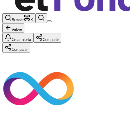
Buscar
K
Volver
Crear alerta
Compartir
Compartir