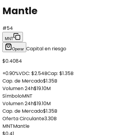
Mantle
#
54
MNT
Capital en riesgo
Operar
$0.4084
+
0.90
%
VDC
:
$2.54B
Cap
:
$1.35B
Cap. de Mercado
$1.35B
Volumen 24h
$19.10M
Símbolo
MNT
Volumen 24h
$19.10M
Cap. de Mercado
$1.35B
Oferta Circulante
3.30B
MNT
Mantle
$0.41