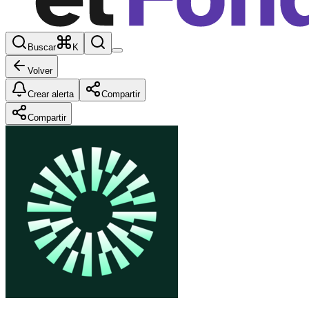
Buscar
K
Volver
Crear alerta
Compartir
Compartir