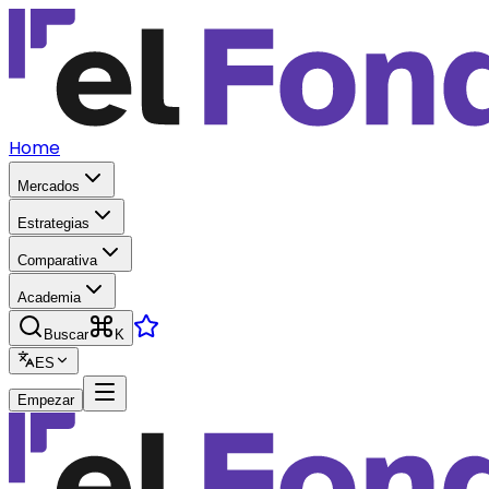
Home
Mercados
Estrategias
Comparativa
Academia
Buscar
K
ES
Empezar